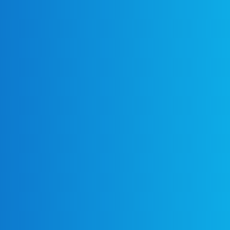
Wettbewerbspaket
bestellen
01
02